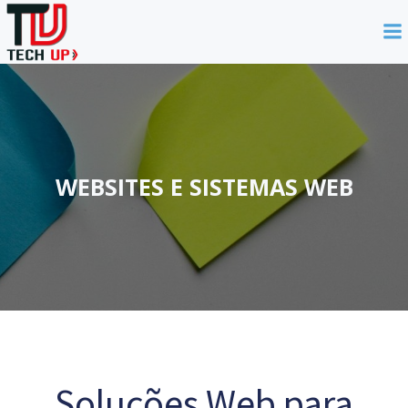
Skip
to
content
WEBSITES E SISTEMAS WEB
Soluções Web para